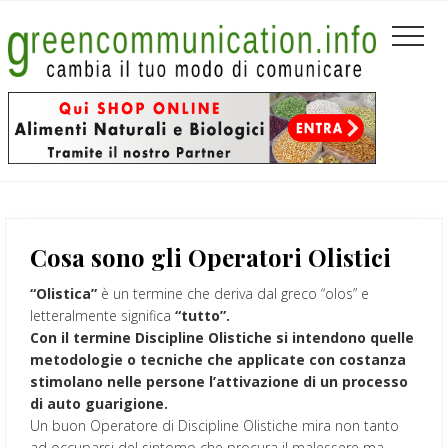
Menu
Passa
Passa
Passa
Header
al
alla
al
Men
contenuto
barra
piè
Left
principale
laterale
di
primaria
pagina
Cosa sono gli Operatori Olistici
“Olistica”
è un termine che deriva dal greco “olos” e
letteralmente significa
“tutto”.
Con il termine Discipline Olistiche si intendono quelle
metodologie o tecniche che applicate con costanza
stimolano nelle persone l’attivazione di un processo
di auto guarigione.
Un buon Operatore di Discipline Olistiche mira non tanto
ad occuparsi del sintomo che procura il malessere ma,