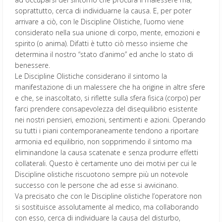
soprattutto, cerca di individuarne la causa. E, per poter
arrivare a ciò, con le Discipline Olistiche, l’uomo viene
considerato nella sua unione di corpo, mente, emozioni e
spirito (o anima). Difatti è tutto ciò messo insieme che
determina il nostro “stato d’animo” ed anche lo stato di
benessere.
Le Discipline Olistiche considerano il sintomo la
manifestazione di un malessere che ha origine in altre sfere
e che, se inascoltato, si riflette sulla sfera fisica (corpo) per
farci prendere consapevolezza del disequilibrio esistente
nei nostri pensieri, emozioni, sentimenti e azioni. Operando
su tutti i piani contemporaneamente tendono a riportare
armonia ed equilibrio, non sopprimendo il sintomo ma
eliminandone la causa scatenate e senza produrre effetti
collaterali. Questo è certamente uno dei motivi per cui le
Discipline olistiche riscuotono sempre più un notevole
successo con le persone che ad esse si avvicinano.
Va precisato che con le Discipline olistiche l’operatore non
si sostituisce assolutamente al medico, ma collaborando
con esso, cerca di individuare la causa del disturbo,