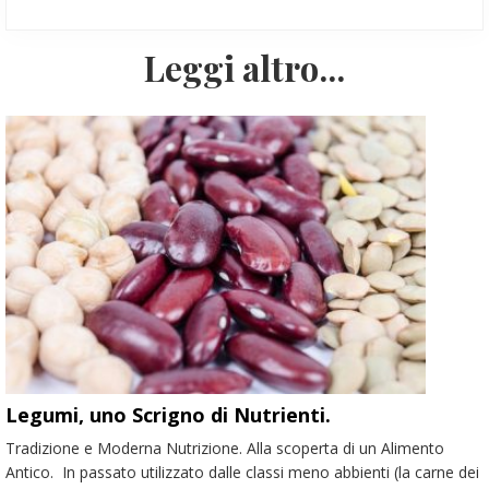
r
o
e
s
c
t
Leggi altro...
e
s
d
u
e
c
n
c
t
e
e
s
:
s
i
v
o
:
Legumi, uno Scrigno di Nutrienti.
Tradizione e Moderna Nutrizione. Alla scoperta di un Alimento
Antico. In passato utilizzato dalle classi meno abbienti (la carne dei