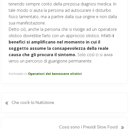
tenendo sempre conto della preziosa diagnosi medica. In
tale modo si aiuta la persona ad autocurare il disturbo
fisico lamentato, ma a partire dalla sua origine e non dalla
sua manifestazione.
Detto ciò, anche la persona che si rivolge ad un operatore
olistico dovrebbe farlo con un approccio olistico. Infatti
i
benefici si amplificano nel momento in cui il
soggetto assume la consapevolezza della reale
causa che gli procura il sintomo.
Solo così ci si avvia
verso un percorso di guarigione permanente.
Archiviato in:
Operatori del benessere olistici
P
«
Che cos’è la Nutrizione
o
s
t
p
P
»
Cosa sono i Presidi Slow Food