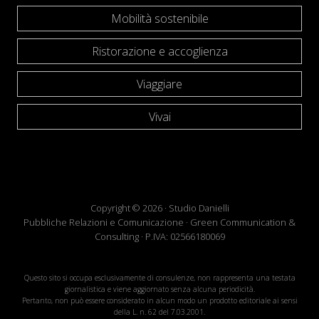
Mobilità sostenibile
Ristorazione e accoglienza
Viaggiare
Vivai
Copyright © 2026 · Studio Danielli
Pubbliche Relazioni e Comunicazione · Green Communication &
Consulting · P.IVA: 02566180069
Questo sito si occupa esclusivamente di consulenze, non rappresenta una testata
giornalistica e viene aggiornato senza alcuna periodicità.
Pertanto, non può essere considerato in alcun modo un prodotto editoriale ai sensi
della L. n. 62 del 7.03.2001.