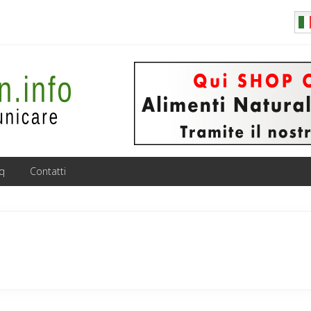
q
Contatti