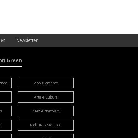
ies
Newsletter
ori Green
zione
Abbigliamento
Arte e Cultura
za
Energie rinnovabili
li
Mobilità sostenibile