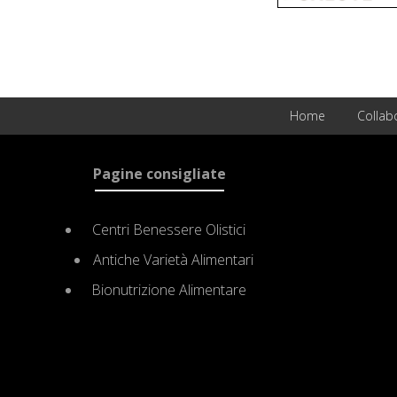
Home
Collab
Site
Pagine consigliate
Footer
Centri Benessere Olistici
Antiche Varietà Alimentari
Bionutrizione Alimentare