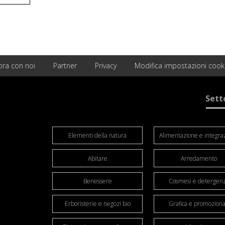
ora con noi
Partner
Privacy
Modifica impostazioni cook
Sett
Elementi della natura
Alimentazione e integra
Abitare
Arredamento
Benessere
Cosmesi e detergen
Erboristerie e negozi bio
Grafica e promoziona