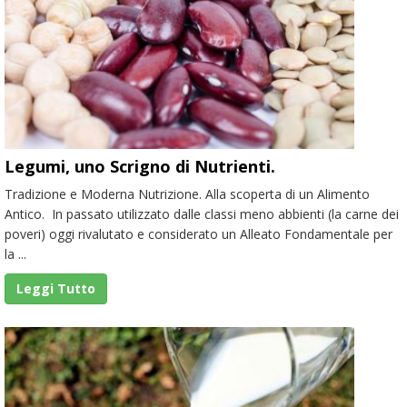
i
v
o
:
Legumi, uno Scrigno di Nutrienti.
Tradizione e Moderna Nutrizione. Alla scoperta di un Alimento
Antico. In passato utilizzato dalle classi meno abbienti (la carne dei
poveri) oggi rivalutato e considerato un Alleato Fondamentale per
la ...
Leggi Tutto