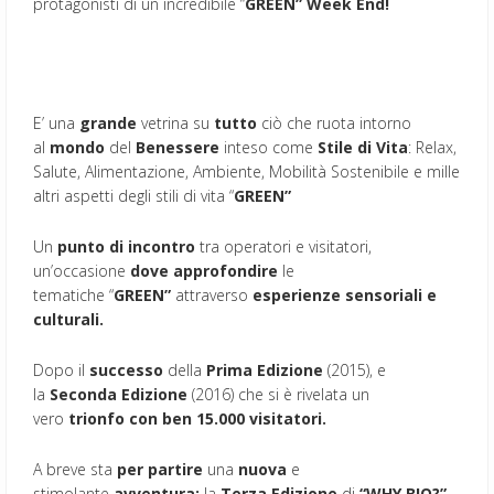
protagonisti di un incredibile “
GREEN”
Week End!
E’ una
grande
vetrina su
tutto
ciò che ruota intorno
al
mondo
del
Benessere
inteso come
Stile di Vita
: Relax,
Salute, Alimentazione, Ambiente, Mobilità Sostenibile e mille
altri aspetti degli stili di vita “
GREEN”
Un
punto di incontro
tra operatori e visitatori,
un’occasione
dove approfondire
le
tematiche “
GREEN”
attraverso
esperienze sensoriali e
culturali.
Dopo il
successo
della
Prima Edizione
(2015), e
la
Seconda Edizione
(2016) che si è rivelata un
vero
trionfo con ben 15.000 visitatori.
A breve sta
per partire
una
nuova
e
stimolante
avventura:
la
Terza
Edizione
di
“WHY BIO?
”.