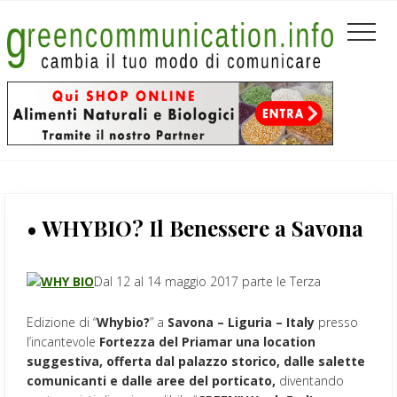
Menu
Passa
Passa
Passa
Header
al
alla
al
Men
contenuto
barra
piè
Left
principale
laterale
di
primaria
pagina
• WHYBIO? Il Benessere a Savona
Dal 12 al 14 maggio 2017 parte le Terza
Edizione di “
Whybio?
” a
Savona – Liguria
–
Italy
presso
l’incantevole
Fortezza del Priamar
una location
suggestiva, offerta dal palazzo storico, dalle salette
comunicanti e dalle aree del porticato,
diventando