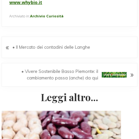
www.whybio.it
Archiviato in:
Archivio Curiosità
P
«
• Il Mercato dei contadini delle Langhe
o
s
t
p
P
• Vivere Sostenibile Basso Piemonte: il
»
r
o
cambiamento passa (anche) da qui
e
s
c
t
Leggi altro...
e
s
d
u
e
c
n
c
t
e
e
s
:
s