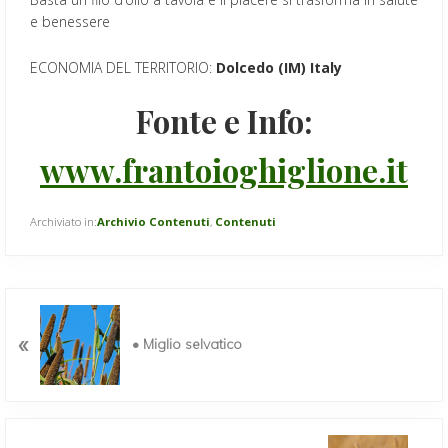
e benessere
ECONOMIA DEL TERRITORIO:
Dolcedo (IM) Italy
Fonte e Info
:
www.frantoioghiglione.it
Archiviato in:
Archivio Contenuti
,
Contenuti
P
o
«
• Miglio selvatico
s
t
p
r
e
P