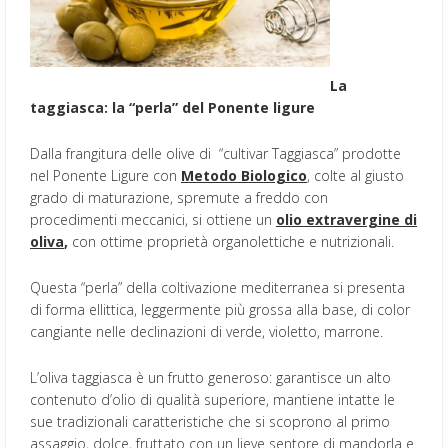
La
taggiasca: la “perla” del Ponente ligure
Dalla frangitura delle olive di “cultivar Taggiasca” prodotte
nel Ponente Ligure con
Metodo Biologico
, colte al giusto
grado di maturazione, spremute a freddo con
procedimenti meccanici, si ottiene un
olio extravergine di
oliva
,
con ottime proprietà organolettiche e nutrizionali.
Questa “perla” della coltivazione mediterranea si presenta
di forma ellittica, leggermente più grossa alla base, di color
cangiante nelle declinazioni di verde, violetto, marrone.
L’oliva taggiasca è un frutto generoso: garantisce un alto
contenuto d’olio di qualità superiore, mantiene intatte le
sue tradizionali caratteristiche che si scoprono al primo
assaggio, dolce, fruttato con un lieve sentore di mandorla e