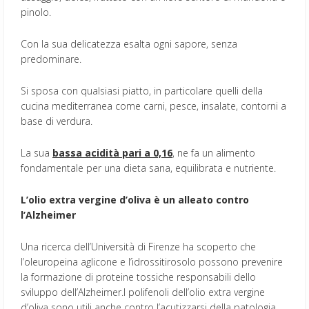
pinolo.
Con la sua delicatezza esalta ogni sapore, senza
predominare.
Si sposa con qualsiasi piatto, in particolare quelli della
cucina mediterranea come carni, pesce, insalate, contorni a
base di verdura.
La sua
bassa acidità pari a 0,16
, ne fa un alimento
fondamentale per una dieta sana, equilibrata e nutriente.
L’olio extra vergine d’oliva è un alleato contro
l’Alzheimer
Una ricerca dell’Università di Firenze ha scoperto che
l’oleuropeina aglicone e l’idrossitirosolo possono prevenire
la formazione di proteine tossiche responsabili dello
sviluppo dell’Alzheimer.I polifenoli dell’olio extra vergine
d’oliva sono utili anche contro l’acutizzarsi della patologia.