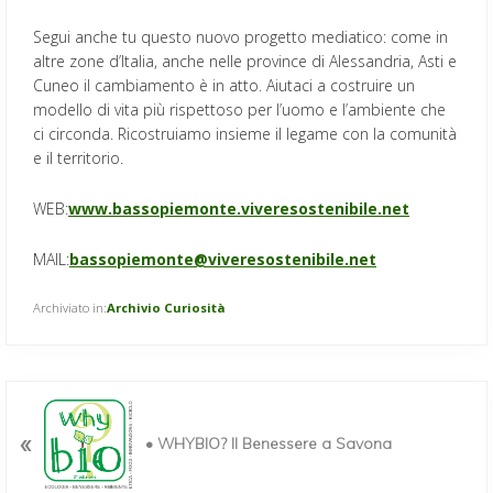
Segui anche tu questo nuovo progetto mediatico: come in
altre zone d’Italia, anche nelle province di Alessandria, Asti e
Cuneo il cambiamento è in atto. Aiutaci a costruire un
modello di vita più rispettoso per l’uomo e l’ambiente che
ci circonda. Ricostruiamo insieme il legame con la comunità
e il territorio.
WEB:
www.bassopiemonte.viveresostenibile.net
MAIL:
bassopiemonte@viveresostenibile.net
Archiviato in:
Archivio Curiosità
P
o
«
• WHYBIO? Il Benessere a Savona
s
t