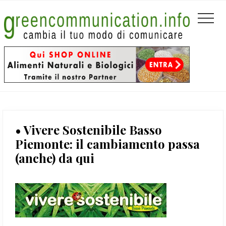
Menu
Passa
Passa
Passa
Header
al
alla
al
Men
contenuto
barra
piè
Left
principale
laterale
di
primaria
pagina
• Vivere Sostenibile Basso
Piemonte: il cambiamento passa
(anche) da qui