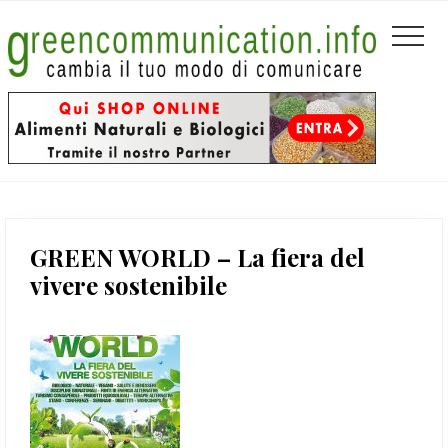
Menu
Passa
Passa
Passa
Header
al
alla
al
Men
contenuto
barra
piè
Left
principale
laterale
di
primaria
pagina
GREEN WORLD – La fiera del
vivere sostenibile