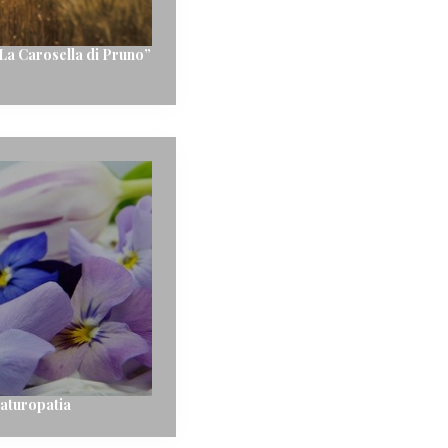
La Carosella di Pruno”
Naturopatia