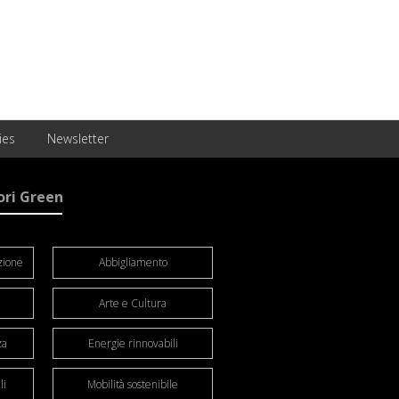
ies
Newsletter
ori Green
zione
Abbigliamento
Arte e Cultura
za
Energie rinnovabili
li
Mobilità sostenibile