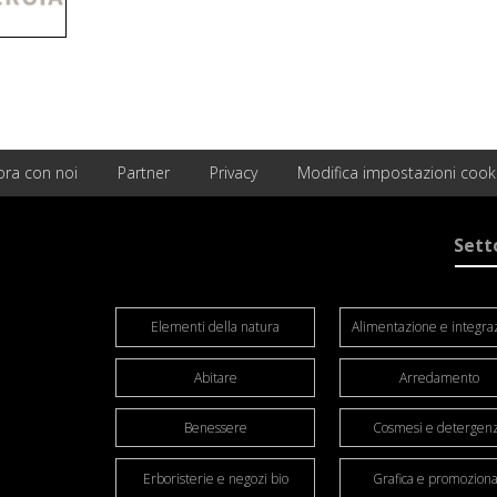
ora con noi
Partner
Privacy
Modifica impostazioni cook
Sett
Elementi della natura
Alimentazione e integra
Abitare
Arredamento
Benessere
Cosmesi e detergen
Erboristerie e negozi bio
Grafica e promoziona